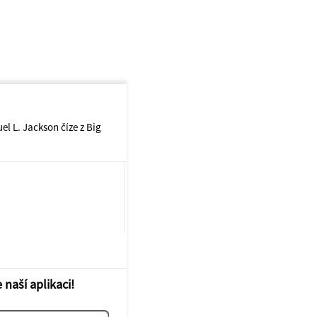
uel L. Jackson číze z Big
 naší aplikaci!