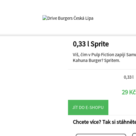
0,33 l Sprite
Víš, čím v Pulp Fiction zapíjí Sam
Kahuna Burger? Spritem.
0,33 l
29 Kč
JÍT DO E-SHOPU
Chcete více? Tak si stáhněte